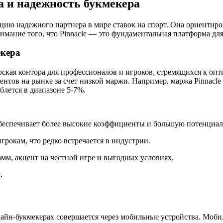
ва и надежность букмекера
тацию надежного партнера в мире ставок на спорт. Она ориенти
мание того, что Pinnacle — это фундаментальная платформа для 
екера
керская контора для профессионалов и игроков, стремящихся к 
нтов на рынке за счет низкой маржи. Например, маржа Pinnacle
блется в диапазоне 5-7%.
обеспечивает более высокие коэффициенты и большую потенциа
рокам, что редко встречается в индустрии.
мм, акцент на честной игре и выгодных условиях.
.
лайн-букмекерах совершается через мобильные устройства. Моби