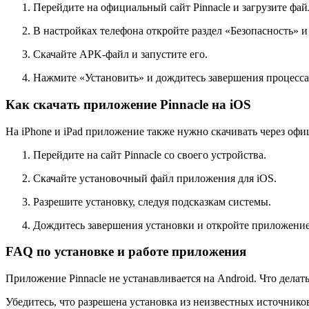
Перейдите на официальный сайт Pinnacle и загрузите фай
В настройках телефона откройте раздел «Безопасность» 
Скачайте APK-файл и запустите его.
Нажмите «Установить» и дождитесь завершения процесса
Как скачать приложение Pinnacle на iOS
На iPhone и iPad приложение также нужно скачивать через офиц
Перейдите на сайт Pinnacle со своего устройства.
Скачайте установочный файл приложения для iOS.
Разрешите установку, следуя подсказкам системы.
Дождитесь завершения установки и откройте приложение
FAQ по установке и работе приложения
Приложение Pinnacle не устанавливается на Android. Что делат
Убедитесь, что разрешена установка из неизвестных источников