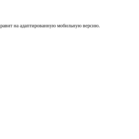
аправит на адаптированную мобильную версию.