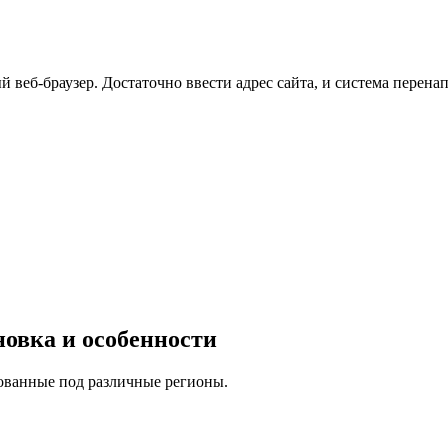
 веб-браузер. Достаточно ввести адрес сайта, и система перен
новка и особенности
рованные под различные регионы.