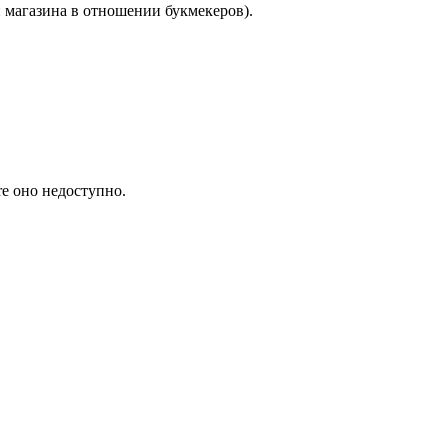
и магазина в отношении букмекеров).
re оно недоступно.