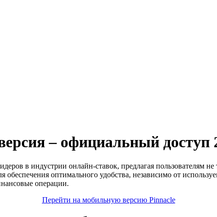
 версия – официальный доступ 
 лидеров в индустрии онлайн-ставок, предлагая пользователям 
 обеспечения оптимального удобства, независимо от используем
инансовые операции.
Перейти на мобильную версию Pinnacle