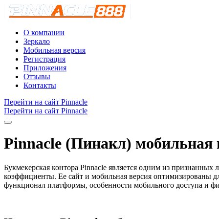
О компании
Зеркало
Мобильная версия
Регистрация
Приложения
Отзывы
Контакты
Перейти на сайт Pinnacle
Перейти на сайт Pinnacle
Pinnacle (Пинакл) мобильная
Букмекерская контора Pinnacle является одним из признанных
коэффициенты. Ее сайт и мобильная версия оптимизированы для
функционал платформы, особенности мобильного доступа и ф