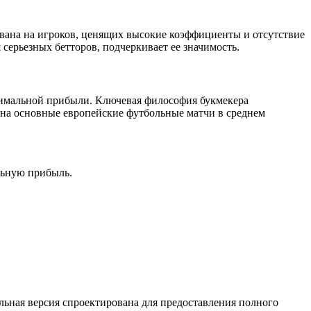
рована на игроков, ценящих высокие коэффициенты и отсутствие
серьезных бетторов, подчеркивает ее значимость.
оптимальной прибыли. Ключевая философия букмекера
 на основные европейские футбольные матчи в среднем
льную прибыль.
льная версия спроектирована для предоставления полного